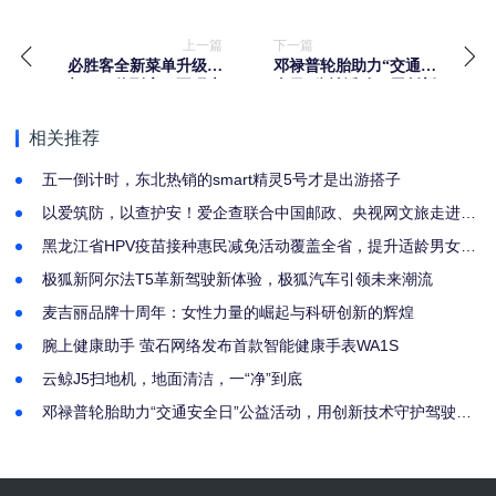
上一篇
下一篇
必胜客全新菜单升级亮
邓禄普轮胎助力“交通安
相，一价到底，不玩虚
全日”公益活动，用创新
的！
技术守护驾驶安全
相关推荐
五一倒计时，东北热销的smart精灵5号才是出游搭子
以爱筑防，以查护安！爱企查联合中国邮政、央视网文旅走进黑
龙江，筑牢岁末安全防线
黑龙江省HPV疫苗接种惠民减免活动覆盖全省，提升适龄男女接
种意愿
​极狐新阿尔法T5革新驾驶新体验，极狐汽车引领未来潮流
麦吉丽品牌十周年：女性力量的崛起与科研创新的辉煌
腕上健康助手 萤石网络发布首款智能健康手表WA1S
云鲸J5扫地机，地面清洁，一“净”到底
邓禄普轮胎助力“交通安全日”公益活动，用创新技术守护驾驶安
全