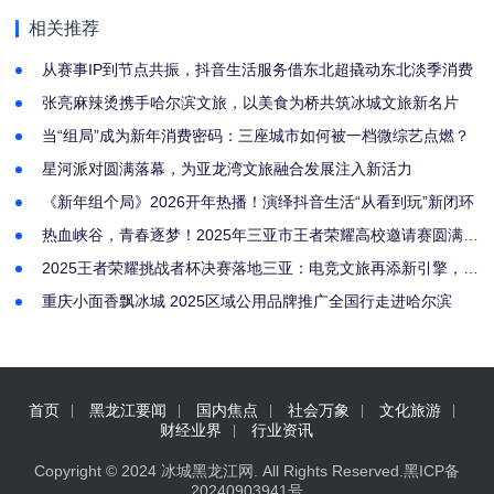
相关推荐
从赛事IP到节点共振，抖音生活服务借东北超撬动东北淡季消费
张亮麻辣烫携手哈尔滨文旅，以美食为桥共筑冰城文旅新名片
当“组局”成为新年消费密码：三座城市如何被一档微综艺点燃？
星河派对圆满落幕，为亚龙湾文旅融合发展注入新活力
《新年组个局》2026开年热播！演绎抖音生活“从看到玩”新闭环
热血峡谷，青春逐梦！2025年三亚市王者荣耀高校邀请赛圆满落
幕！
2025王者荣耀挑战者杯决赛落地三亚：电竞文旅再添新引擎，南
海之滨将迎巅峰对决
重庆小面香飘冰城 2025区域公用品牌推广全国行走进哈尔滨
首页
黑龙江要闻
国内焦点
社会万象
文化旅游
财经业界
行业资讯
Copyright © 2024
冰城黑龙江网
. All Rights Reserved.
黑ICP备
20240903941号