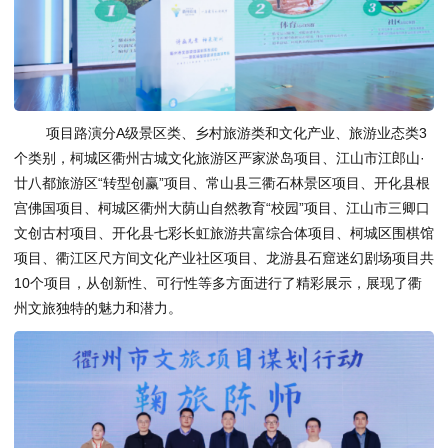
项目路演分A级景区类、乡村旅游类和文化产业、旅游业态类3
个类别，柯城区衢州古城文化旅游区严家淤岛项目、江山市江郎山·
廿八都旅游区“转型创赢”项目、常山县三衢石林景区项目、开化县根
宫佛国项目、柯城区衢州大荫山自然教育“校园”项目、江山市三卿口
文创古村项目、开化县七彩长虹旅游共富综合体项目、柯城区围棋馆
项目、衢江区尺方间文化产业社区项目、龙游县石窟迷幻剧场项目共
10个项目，从创新性、可行性等多方面进行了精彩展示，展现了衢
州文旅独特的魅力和潜力。